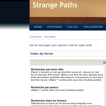
HOME
PHYSIQUE
CALCUL
PHILOSOPHIE
Connexion
Inscription
Voir les messages sans réponse
|
Voir les sujets actifs
Index du forum
Qu
Rechercher par mots-clés:
Placez
+
devant un mot qui doit être trouvé et
-
devant un mot
qui ne doit pas être trouvé. Mettez une liste de mots séparés par
|
entre des barres verticales discontinues si seulement un des mots
doit être trouvé. Utilisez * comme joker pour des résultats partiels.
Recherche par auteur:
Utilisez * comme joker pour des résultats partiels.
Rechercher dans les forums:
Sélectionnez le forum ou les forums dans lesquels vous
souhaitez rechercher. Pour plus de rapidité, tous les sous-forums