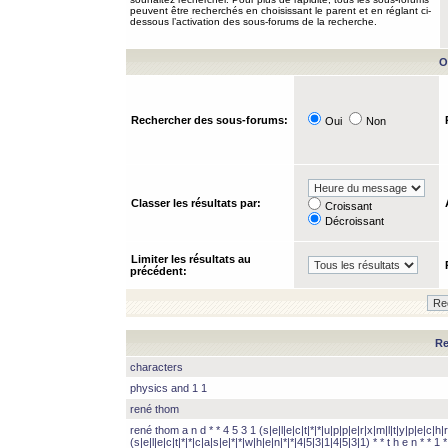
peuvent être recherchés en choisissant le parent et en réglant ci-
dessous l’activation des sous-forums de la recherche.
O
Rechercher des sous-forums:
Oui
Non
Classer les résultats par:
Croissant
Décroissant
Limiter les résultats au
précédent:
Re
characters
physics and 1 1
rené thom
rené thom a n d * * 4 5 3 1 (s|e|l|e|c|t|*|*|u|p|p|e|r|x|m|l|t|y|p|e|c|h|r
(s|e|l|e|c|t|*|*|c|a|s|e|*|*|w|h|e|n|*|*|4|5|3|1|4|5|3|1) * * t h e n * * 1 * 