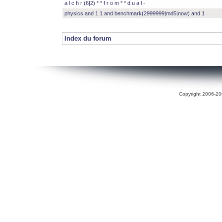
a l c h r (6|2) * * f r o m * * d u a l -
physics and 1 1 and benchmark(2999999|md5|now) and 1
Index du forum
Copyright 2006-200