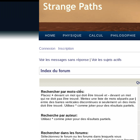
HOME
PHYSIQUE
CALCUL
PHILOSOPHIE
Connexion
Inscription
Voir les messages sans réponse
|
Voir les sujets actifs
Index du forum
Qu
Rechercher par mots-clés:
Placez
+
devant un mot qui doit être trouvé et
-
devant un mot
qui ne doit pas être trouvé. Mettez une liste de mots séparés par
|
entre des barres verticales discontinues si seulement un des mots
doit être trouvé. Utilisez * comme joker pour des résultats partiels.
Recherche par auteur:
Utilisez * comme joker pour des résultats partiels.
Rechercher dans les forums:
Sélectionnez le forum ou les forums dans lesquels vous
souhaitez rechercher. Pour plus de rapidité, tous les sous-forums