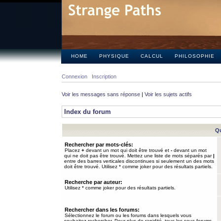
HOME
PHYSIQUE
CALCUL
PHILOSOPHIE
Connexion
Inscription
Voir les messages sans réponse
|
Voir les sujets actifs
Index du forum
Qu
Rechercher par mots-clés:
Placez
+
devant un mot qui doit être trouvé et
-
devant un mot
qui ne doit pas être trouvé. Mettez une liste de mots séparés par
|
entre des barres verticales discontinues si seulement un des mots
doit être trouvé. Utilisez * comme joker pour des résultats partiels.
Recherche par auteur:
Utilisez * comme joker pour des résultats partiels.
Rechercher dans les forums:
Sélectionnez le forum ou les forums dans lesquels vous
souhaitez rechercher. Pour plus de rapidité, tous les sous-forums