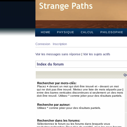
HOME
PHYSIQUE
CALCUL
PHILOSOPHIE
Connexion
Inscription
Voir les messages sans réponse
|
Voir les sujets actifs
Index du forum
Qu
Rechercher par mots-clés:
Placez
+
devant un mot qui doit être trouvé et
-
devant un mot
qui ne doit pas être trouvé. Mettez une liste de mots séparés par
|
entre des barres verticales discontinues si seulement un des mots
doit être trouvé. Utilisez * comme joker pour des résultats partiels.
Recherche par auteur:
Utilisez * comme joker pour des résultats partiels.
Rechercher dans les forums:
Sélectionnez le forum ou les forums dans lesquels vous
souhaitez rechercher. Pour plus de rapidité, tous les sous-forums