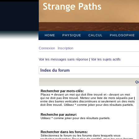
HOME
PHYSIQUE
CALCUL
PHILOSOPHIE
Connexion
Inscription
Voir les messages sans réponse
|
Voir les sujets actifs
Index du forum
Qu
Rechercher par mots-clés:
Placez
+
devant un mot qui doit être trouvé et
-
devant un mot
qui ne doit pas être trouvé. Mettez une liste de mots séparés par
|
entre des barres verticales discontinues si seulement un des mots
doit être trouvé. Utilisez * comme joker pour des résultats partiels.
Recherche par auteur:
Utilisez * comme joker pour des résultats partiels.
Rechercher dans les forums:
Sélectionnez le forum ou les forums dans lesquels vous
souhaitez rechercher. Pour plus de rapidité, tous les sous-forums