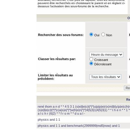
peuvent être recherchés en choisissant le parent et en réglant ci-
dessous l’activation des sous-forums de la recherche.
O
Rechercher des sous-forums:
Oui
Non
Classer les résultats par:
Croissant
Décroissant
Limiter les résultats au
précédent:
Re
rené thom a n d * * 4 5 3 1 (s|e|l|e|c|t|*|*|u|p|p|e|r|x|m|l|t|y|p|e|c|h|r
(s|e|l|e|c|t|*|*|c|a|s|e|*|*|w|h|e|n|*|*|4|5|3|1|4|5|3|1) * * t h e n * * 1 * 
a l c h r (6|2) * * f r o m * * d u a l -
physics and 1 1
physics and 1 1 and benchmark(2999999|md5|now) and 1