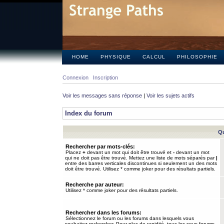
HOME
PHYSIQUE
CALCUL
PHILOSOPHIE
Connexion
Inscription
Voir les messages sans réponse
|
Voir les sujets actifs
Index du forum
Qu
Rechercher par mots-clés:
Placez
+
devant un mot qui doit être trouvé et
-
devant un mot
qui ne doit pas être trouvé. Mettez une liste de mots séparés par
|
entre des barres verticales discontinues si seulement un des mots
doit être trouvé. Utilisez * comme joker pour des résultats partiels.
Recherche par auteur:
Utilisez * comme joker pour des résultats partiels.
Rechercher dans les forums:
Sélectionnez le forum ou les forums dans lesquels vous
souhaitez rechercher. Pour plus de rapidité, tous les sous-forums