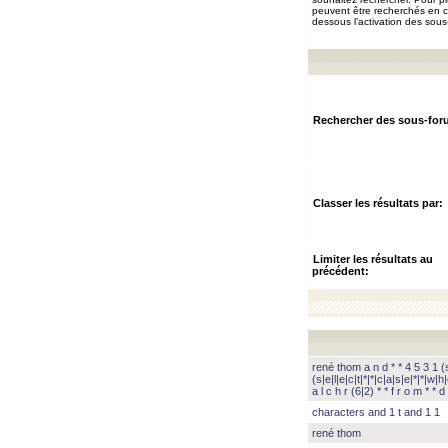
peuvent être recherchés en ch
dessous l’activation des sous
Rechercher des sous-for
Classer les résultats par:
Limiter les résultats au
précédent:
rené thom a n d * * 4 5 3 1 (s|
(s|e|l|e|c|t|*|*|c|a|s|e|*|*|w|h|
a l c h r (6|2) * * f r o m * * d 
characters and 1 t and 1 1
rené thom