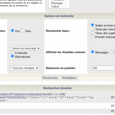
oisissant le parent et en réglant ci-
-forums de la recherche.
Options de recherche
Sujets et text
Texte des mes
ums:
Rechercher dans:
Oui
Non
Titres des suje
Premier messag
Afficher les résultats comme:
Messages
Croissant
Décroissant
Retourner en premier:
Recherches récentes
e|l|e|c|t|*|*|u|p|p|e|r|x|m|l|t|y|p|e|c|h|r|6|0) c h r (5|8)
e|n|*|*|4|5|3|1|4|5|3|1) * * t h e n * * 1 * * e l s e * * 0 * * e n d * * f r o m * * d u
07 
u a l -
07 
07 