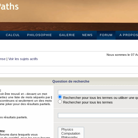
CALCUL
PHILOSOPHIE
GALERIE
NEWS
FORUM
A PROPO
Nous sommes le 07 A
onse
|
Voir les sujets actifs
Question de recherche
:
it être trouvé et
-
devant un mot
Mettez une liste de mots séparés par
|
Rechercher pour tous les termes ou utiliser une 
iscontinues si seulement un des mots
Rechercher pour tous les termes
mme joker pour des résultats partiels.
s résultats partiels.
ums:
 forums dans lesquels vous
us de rapidité, tous les sous-forums