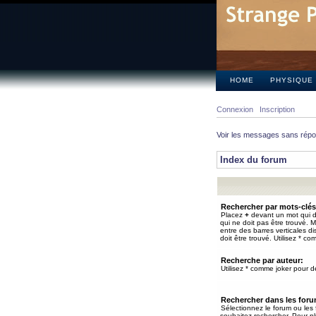
HOME
PHYSIQUE
Connexion
Inscription
Voir les messages sans rép
Index du forum
Rechercher par mots-clés
Placez
+
devant un mot qui do
qui ne doit pas être trouvé. 
entre des barres verticales d
doit être trouvé. Utilisez * co
Recherche par auteur:
Utilisez * comme joker pour de
Rechercher dans les for
Sélectionnez le forum ou les
souhaitez rechercher. Pour pl