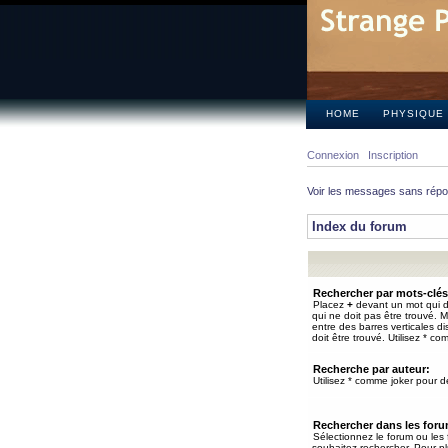
HOME
PHYSIQUE
Connexion
Inscription
Voir les messages sans rép
Index du forum
Rechercher par mots-clés
Placez
+
devant un mot qui do
qui ne doit pas être trouvé. 
entre des barres verticales d
doit être trouvé. Utilisez * co
Recherche par auteur:
Utilisez * comme joker pour de
Rechercher dans les for
Sélectionnez le forum ou les
souhaitez rechercher. Pour pl