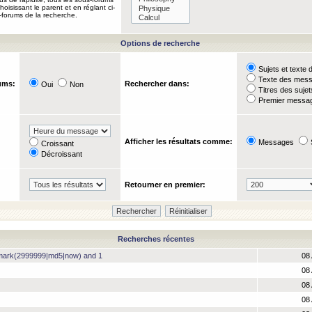
oisissant le parent et en réglant ci-
-forums de la recherche.
Options de recherche
Sujets et text
Texte des mes
ums:
Rechercher dans:
Oui
Non
Titres des suje
Premier messag
Afficher les résultats comme:
Messages
Croissant
Décroissant
Retourner en premier:
Recherches récentes
hmark(2999999|md5|now) and 1
08 
08 
08 
08 