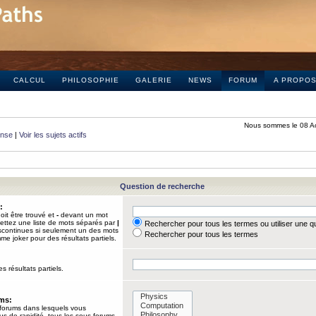
CALCUL
PHILOSOPHIE
GALERIE
NEWS
FORUM
A PROPO
Nous sommes le 08 A
onse
|
Voir les sujets actifs
Question de recherche
:
it être trouvé et
-
devant un mot
Mettez une liste de mots séparés par
|
Rechercher pour tous les termes ou utiliser une 
iscontinues si seulement un des mots
Rechercher pour tous les termes
mme joker pour des résultats partiels.
s résultats partiels.
ums:
 forums dans lesquels vous
us de rapidité, tous les sous-forums