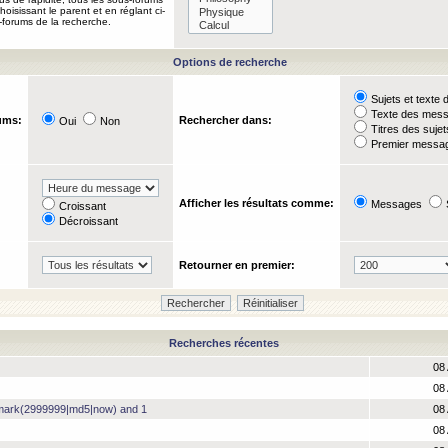
oisissant le parent et en réglant ci-
-forums de la recherche.
Options de recherche
Sujets et text
Texte des mes
ums:
Rechercher dans:
Oui
Non
Titres des suje
Premier messag
Afficher les résultats comme:
Messages
Croissant
Décroissant
Retourner en premier:
Recherches récentes
08 
08 
hmark(2999999|md5|now) and 1
08 
08 