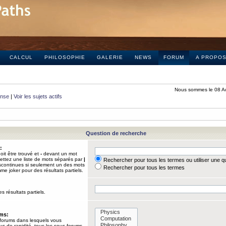
CALCUL
PHILOSOPHIE
GALERIE
NEWS
FORUM
A PROPO
Nous sommes le 08 A
onse
|
Voir les sujets actifs
Question de recherche
:
it être trouvé et
-
devant un mot
Mettez une liste de mots séparés par
|
Rechercher pour tous les termes ou utiliser une 
iscontinues si seulement un des mots
Rechercher pour tous les termes
mme joker pour des résultats partiels.
s résultats partiels.
ums:
 forums dans lesquels vous
us de rapidité, tous les sous-forums