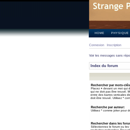
HOME
PHYSIQUE
Connexion
Inscription
Voir les messages sans rép
Index du forum
Rechercher par mots-clés
Placez
+
devant un mot qui do
qui ne doit pas être trouvé. 
entre des barres verticales d
doit être trouvé. Utilisez * co
Recherche par auteur:
Utilisez * comme joker pour de
Rechercher dans les for
Sélectionnez le forum ou les
souhaitez rechercher. Pour pl