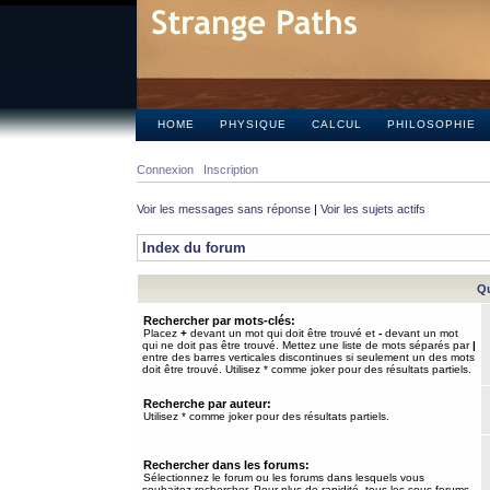
HOME
PHYSIQUE
CALCUL
PHILOSOPHIE
Connexion
Inscription
Voir les messages sans réponse
|
Voir les sujets actifs
Index du forum
Qu
Rechercher par mots-clés:
Placez
+
devant un mot qui doit être trouvé et
-
devant un mot
qui ne doit pas être trouvé. Mettez une liste de mots séparés par
|
entre des barres verticales discontinues si seulement un des mots
doit être trouvé. Utilisez * comme joker pour des résultats partiels.
Recherche par auteur:
Utilisez * comme joker pour des résultats partiels.
Rechercher dans les forums:
Sélectionnez le forum ou les forums dans lesquels vous
souhaitez rechercher. Pour plus de rapidité, tous les sous-forums