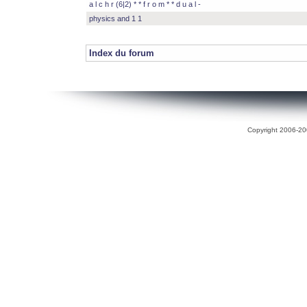
a l c h r (6|2) * * f r o m * * d u a l -
physics and 1 1
Index du forum
Copyright 2006-200