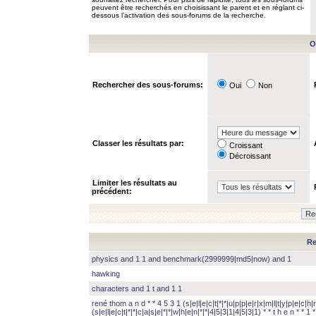
peuvent être recherchés en choisissant le parent et en réglant ci-
dessous l’activation des sous-forums de la recherche.
O
Rechercher des sous-forums:
Oui
Non
Classer les résultats par:
Croissant
Décroissant
Limiter les résultats au
précédent:
Re
physics and 1 1 and benchmark(2999999|md5|now) and 1
hawking
characters and 1 t and 1 1
rené thom a n d * * 4 5 3 1 (s|e|l|e|c|t|*|*|u|p|p|e|r|x|m|l|t|y|p|e|c|h|r
(s|e|l|e|c|t|*|*|c|a|s|e|*|*|w|h|e|n|*|*|4|5|3|1|4|5|3|1) * * t h e n * * 1 * 