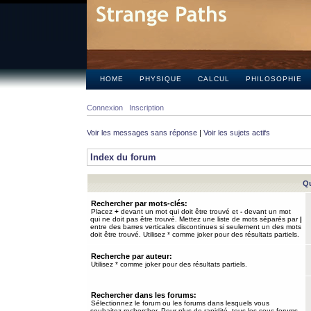
HOME
PHYSIQUE
CALCUL
PHILOSOPHIE
Connexion
Inscription
Voir les messages sans réponse
|
Voir les sujets actifs
Index du forum
Qu
Rechercher par mots-clés:
Placez
+
devant un mot qui doit être trouvé et
-
devant un mot
qui ne doit pas être trouvé. Mettez une liste de mots séparés par
|
entre des barres verticales discontinues si seulement un des mots
doit être trouvé. Utilisez * comme joker pour des résultats partiels.
Recherche par auteur:
Utilisez * comme joker pour des résultats partiels.
Rechercher dans les forums:
Sélectionnez le forum ou les forums dans lesquels vous
souhaitez rechercher. Pour plus de rapidité, tous les sous-forums