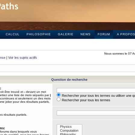
CALCUL
PHILOSOPHIE
GALERIE
NEWS
FORUM
A PROPO
Nous sommes le 07 A
onse
|
Voir les sujets actifs
Question de recherche
:
it être trouvé et
-
devant un mot
Mettez une liste de mots séparés par
|
Rechercher pour tous les termes ou utiliser une 
iscontinues si seulement un des mots
Rechercher pour tous les termes
mme joker pour des résultats partiels.
s résultats partiels.
ums:
 forums dans lesquels vous
us de rapidité, tous les sous-forums