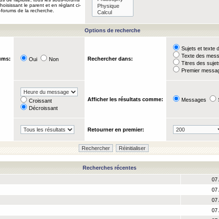
oisissant le parent et en réglant ci-
-forums de la recherche.
Options de recherche
Sujets et text
Texte des mes
ums:
Rechercher dans:
Oui
Non
Titres des suje
Premier messag
Afficher les résultats comme:
Messages
Croissant
Décroissant
Retourner en premier:
Recherches récentes
07 
07 
07 
07 