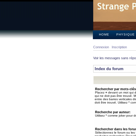
HOME
PHYSIQUE
Connexion
Inscription
Voir les messages sans rép
Index du forum
Rechercher par mots-clés
Placez
+
devant un mot qui do
qui ne doit pas être trouvé. 
entre des barres verticales d
doit être trouvé. Utilisez * co
Recherche par auteur:
Utilisez * comme joker pour de
Rechercher dans les for
Sélectionnez le forum ou les
souhaitez rechercher. Pour pl