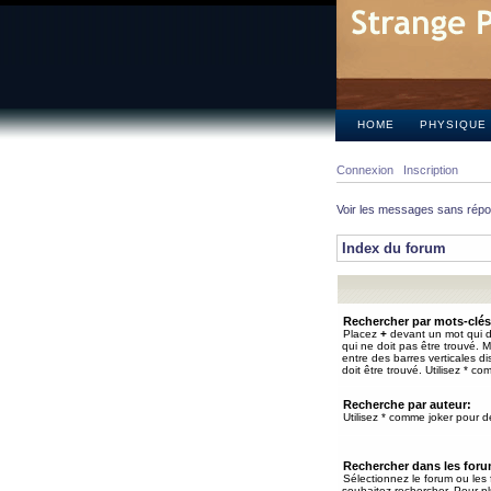
HOME
PHYSIQUE
Connexion
Inscription
Voir les messages sans rép
Index du forum
Rechercher par mots-clés
Placez
+
devant un mot qui do
qui ne doit pas être trouvé. 
entre des barres verticales d
doit être trouvé. Utilisez * co
Recherche par auteur:
Utilisez * comme joker pour de
Rechercher dans les for
Sélectionnez le forum ou les
souhaitez rechercher. Pour pl