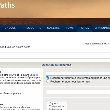
CALCUL
PHILOSOPHIE
GALERIE
NEWS
FORUM
A PROPO
Nous sommes le 09 A
onse
|
Voir les sujets actifs
Question de recherche
:
it être trouvé et
-
devant un mot
Mettez une liste de mots séparés par
|
Rechercher pour tous les termes ou utiliser une 
iscontinues si seulement un des mots
Rechercher pour tous les termes
mme joker pour des résultats partiels.
s résultats partiels.
ums:
 forums dans lesquels vous
us de rapidité, tous les sous-forums