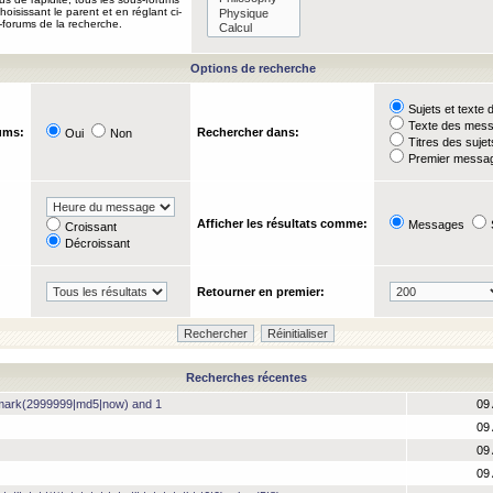
oisissant le parent et en réglant ci-
-forums de la recherche.
Options de recherche
Sujets et text
Texte des mes
ums:
Rechercher dans:
Oui
Non
Titres des suje
Premier messag
Afficher les résultats comme:
Messages
Croissant
Décroissant
Retourner en premier:
Recherches récentes
hmark(2999999|md5|now) and 1
09 
09 
09 
09 