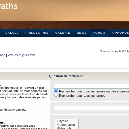
CALCUL
PHILOSOPHIE
GALERIE
NEWS
FORUM
A PROPO
Nous sommes le 07 A
onse
|
Voir les sujets actifs
Question de recherche
:
it être trouvé et
-
devant un mot
Mettez une liste de mots séparés par
|
Rechercher pour tous les termes ou utiliser une 
iscontinues si seulement un des mots
Rechercher pour tous les termes
mme joker pour des résultats partiels.
s résultats partiels.
ums:
 forums dans lesquels vous
us de rapidité, tous les sous-forums