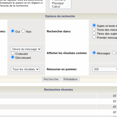
oisissant le parent et en réglant ci-
-forums de la recherche.
Options de recherche
Sujets et text
Texte des mes
ums:
Rechercher dans:
Oui
Non
Titres des suje
Premier messag
Afficher les résultats comme:
Messages
Croissant
Décroissant
Retourner en premier:
Recherches récentes
07 
07 
07 
07