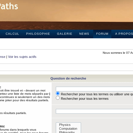
CALCUL
PHILOSOPHIE
GALERIE
NEWS
FORUM
A PROPO
Nous sommes le 07 A
onse
|
Voir les sujets actifs
Question de recherche
:
it être trouvé et
-
devant un mot
Mettez une liste de mots séparés par
|
Rechercher pour tous les termes ou utiliser une 
iscontinues si seulement un des mots
Rechercher pour tous les termes
mme joker pour des résultats partiels.
s résultats partiels.
ums:
 forums dans lesquels vous
us de rapidité, tous les sous-forums