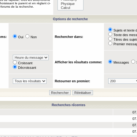
oisissant le parent et en réglant ci-
-forums de la recherche.
Options de recherche
Sujets et text
Texte des mes
ums:
Rechercher dans:
Oui
Non
Titres des suje
Premier messag
Afficher les résultats comme:
Messages
Croissant
Décroissant
Retourner en premier:
Recherches récentes
07 
07 
07 
07 