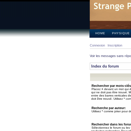
HOME
PHYSIQUE
Connexion
Inscription
Voir les messages sans rép
Index du forum
Rechercher par mots-clés
Placez
+
devant un mot qui do
qui ne doit pas être trouvé. 
entre des barres verticales d
doit être trouvé. Utilisez * co
Recherche par auteur:
Utilisez * comme joker pour de
Rechercher dans les for
Sélectionnez le forum ou les
souhaitez rechercher. Pour pl