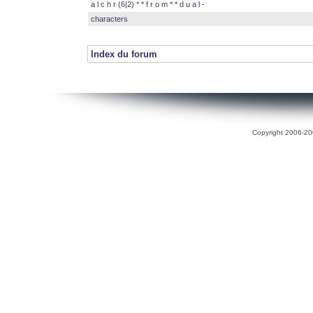
a l c h r (6|2) * * f r o m * * d u a l -
characters
Index du forum
Copyright 2006-200