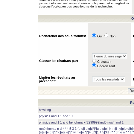
peuvent être recherchés en choisissant le parent et en réglant ci-
dessous l’activation des sous-forums de la recherche.
O
Rechercher des sous-forums:
Oui
Non
Classer les résultats par:
Croissant
Décroissant
Limiter les résultats au
précédent:
Re
hawking
physics and 1 1 and 1 1
physics and 1 1 and benchmark(2999999|md5|now) and 1
rené thom a n d * * 4 5 3 1 (s|e|l|e|c|t|*|*|u|p|p|e|r|x|m|l|t|y|p|e|c|h|r
(s|e|l|e|c|t|*|*|c|a|s|e|*|*|w|h|e|n|*|*|4|5|3|1|4|5|3|1) * * t h e n * * 1 * 