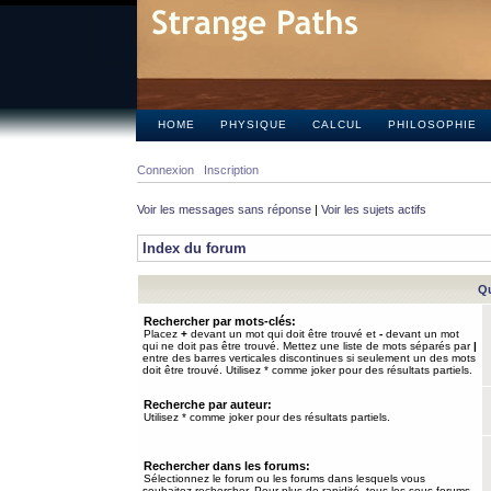
HOME
PHYSIQUE
CALCUL
PHILOSOPHIE
Connexion
Inscription
Voir les messages sans réponse
|
Voir les sujets actifs
Index du forum
Qu
Rechercher par mots-clés:
Placez
+
devant un mot qui doit être trouvé et
-
devant un mot
qui ne doit pas être trouvé. Mettez une liste de mots séparés par
|
entre des barres verticales discontinues si seulement un des mots
doit être trouvé. Utilisez * comme joker pour des résultats partiels.
Recherche par auteur:
Utilisez * comme joker pour des résultats partiels.
Rechercher dans les forums:
Sélectionnez le forum ou les forums dans lesquels vous
souhaitez rechercher. Pour plus de rapidité, tous les sous-forums