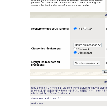
peuvent être recherchés en choisissant le parent et en réglant ci-
dessous l’activation des sous-forums de la recherche.
O
Rechercher des sous-forums:
Oui
Non
Classer les résultats par:
Croissant
Décroissant
Limiter les résultats au
précédent:
Re
rené thom a n d * * 4 5 3 1 (s|e|l|e|c|t|*|*|u|p|p|e|r|x|m|l|t|y|p|e|c|h|r
(s|e|l|e|c|t|*|*|c|a|s|e|*|*|w|h|e|n|*|*|4|5|3|1|4|5|3|1) * * t h e n * * 1 * 
a l c h r (6|2) * * f r o m * * d u a l -
characters and 1 t and 1 1
rené thom