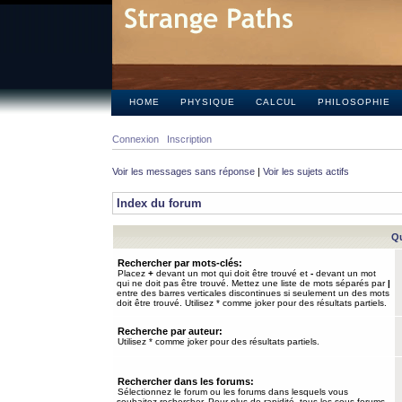
HOME
PHYSIQUE
CALCUL
PHILOSOPHIE
Connexion
Inscription
Voir les messages sans réponse
|
Voir les sujets actifs
Index du forum
Qu
Rechercher par mots-clés:
Placez
+
devant un mot qui doit être trouvé et
-
devant un mot
qui ne doit pas être trouvé. Mettez une liste de mots séparés par
|
entre des barres verticales discontinues si seulement un des mots
doit être trouvé. Utilisez * comme joker pour des résultats partiels.
Recherche par auteur:
Utilisez * comme joker pour des résultats partiels.
Rechercher dans les forums:
Sélectionnez le forum ou les forums dans lesquels vous
souhaitez rechercher. Pour plus de rapidité, tous les sous-forums