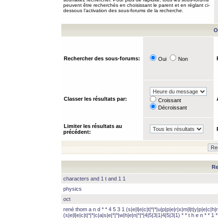
peuvent être recherchés en choisissant le parent et en réglant ci-
dessous l’activation des sous-forums de la recherche.
O
Rechercher des sous-forums:
Oui
Non
Classer les résultats par:
Croissant
Décroissant
Limiter les résultats au
précédent:
Re
characters and 1 t and 1 1
physics
oct
rené thom a n d * * 4 5 3 1 (s|e|l|e|c|t|*|*|u|p|p|e|r|x|m|l|t|y|p|e|c|h|r
(s|e|l|e|c|t|*|*|c|a|s|e|*|*|w|h|e|n|*|*|4|5|3|1|4|5|3|1) * * t h e n * * 1 * 