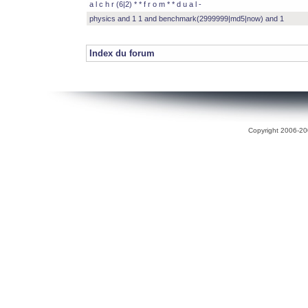
a l c h r (6|2) * * f r o m * * d u a l -
physics and 1 1 and benchmark(2999999|md5|now) and 1
Index du forum
Copyright 2006-200