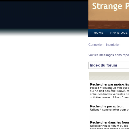
HOME
PHYSIQUE
Connexion
Inscription
Voir les messages sans rép
Index du forum
Rechercher par mots-clés
Placez
+
devant un mot qui do
qui ne doit pas être trouvé. 
entre des barres verticales d
doit être trouvé. Utilisez * co
Recherche par auteur:
Utilisez * comme joker pour de
Rechercher dans les for
Sélectionnez le forum ou les
souhaitez rechercher. Pour pl