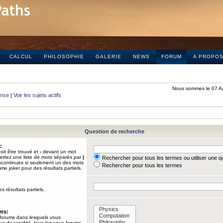
CALCUL
PHILOSOPHIE
GALERIE
NEWS
FORUM
A PROPO
Nous sommes le 07 A
onse
|
Voir les sujets actifs
Question de recherche
:
it être trouvé et
-
devant un mot
Mettez une liste de mots séparés par
|
Rechercher pour tous les termes ou utiliser une 
iscontinues si seulement un des mots
Rechercher pour tous les termes
mme joker pour des résultats partiels.
s résultats partiels.
ums:
 forums dans lesquels vous
us de rapidité, tous les sous-forums