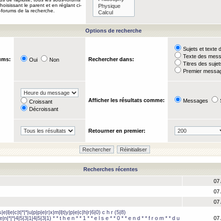
oisissant le parent et en réglant ci-
-forums de la recherche.
Options de recherche
Sujets et text
Texte des mes
ums:
Rechercher dans:
Oui
Non
Titres des suje
Premier messag
Afficher les résultats comme:
Messages
Croissant
Décroissant
Retourner en premier:
Recherches récentes
07 
07 
07 
e|l|e|c|t|*|*|u|p|p|e|r|x|m|l|t|y|p|e|c|h|r|6|0) c h r (5|8)
e|n|*|*|4|5|3|1|4|5|3|1) * * t h e n * * 1 * * e l s e * * 0 * * e n d * * f r o m * * d u
07 