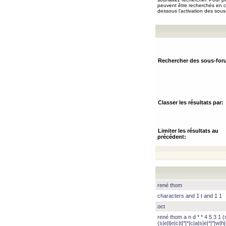
peuvent être recherchés en ch
dessous l’activation des sous
Rechercher des sous-for
Classer les résultats par:
Limiter les résultats au
précédent:
rené thom
characters and 1 t and 1 1
oct
rené thom a n d * * 4 5 3 1 (s|
(s|e|l|e|c|t|*|*|c|a|s|e|*|*|w|h|