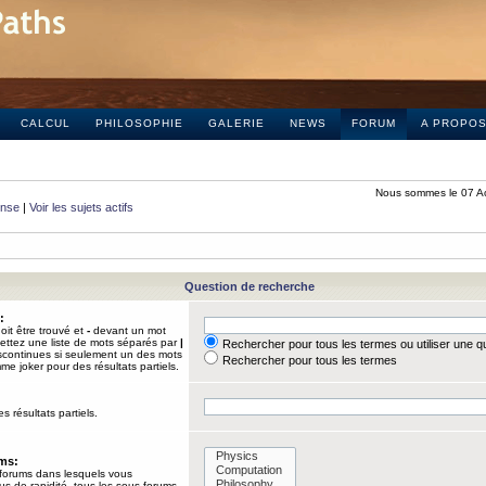
CALCUL
PHILOSOPHIE
GALERIE
NEWS
FORUM
A PROPO
Nous sommes le 07 A
onse
|
Voir les sujets actifs
Question de recherche
:
it être trouvé et
-
devant un mot
Mettez une liste de mots séparés par
|
Rechercher pour tous les termes ou utiliser une 
iscontinues si seulement un des mots
Rechercher pour tous les termes
mme joker pour des résultats partiels.
s résultats partiels.
ums:
 forums dans lesquels vous
us de rapidité, tous les sous-forums