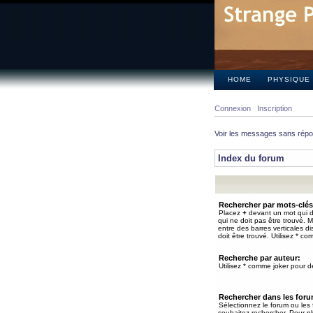
HOME
PHYSIQUE
Connexion
Inscription
Voir les messages sans rép
Index du forum
Rechercher par mots-clés
Placez
+
devant un mot qui do
qui ne doit pas être trouvé. 
entre des barres verticales d
doit être trouvé. Utilisez * co
Recherche par auteur:
Utilisez * comme joker pour de
Rechercher dans les for
Sélectionnez le forum ou les
souhaitez rechercher. Pour pl