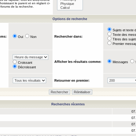
oisissant le parent et en réglant ci-
-forums de la recherche.
Options de recherche
Sujets et text
Texte des mes
ums:
Rechercher dans:
Oui
Non
Titres des suje
Premier messag
Afficher les résultats comme:
Messages
Croissant
Décroissant
Retourner en premier:
Recherches récentes
07 
07 
07 
07 