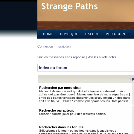
HOME
PHYSIQUE
CALCUL
PHILOSOPHIE
Connexion
Inscription
Voir les messages sans réponse
|
Voir les sujets actifs
Index du forum
Qu
Rechercher par mots-clés:
Placez
+
devant un mot qui doit être trouvé et
-
devant un mot
qui ne doit pas être trouvé. Mettez une liste de mots séparés par
|
entre des barres verticales discontinues si seulement un des mots
doit être trouvé. Utilisez * comme joker pour des résultats partiels.
Recherche par auteur:
Utilisez * comme joker pour des résultats partiels.
Rechercher dans les forums:
Sélectionnez le forum ou les forums dans lesquels vous
souhaitez rechercher. Pour plus de rapidité, tous les sous-forums