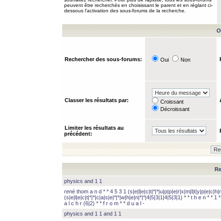
peuvent être recherchés en choisissant le parent et en réglant ci-
dessous l’activation des sous-forums de la recherche.
O
Rechercher des sous-forums:
Oui
Non
Classer les résultats par:
Croissant
Décroissant
Limiter les résultats au
précédent:
Re
physics and 1 1
rené thom a n d * * 4 5 3 1 (s|e|l|e|c|t|*|*|u|p|p|e|r|x|m|l|t|y|p|e|c|h|r
(s|e|l|e|c|t|*|*|c|a|s|e|*|*|w|h|e|n|*|*|4|5|3|1|4|5|3|1) * * t h e n * * 1 * 
a l c h r (6|2) * * f r o m * * d u a l -
physics and 1 1 and 1 1