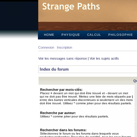
HOME
PHYSIQUE
CALCUL
PHILOSOPHIE
Connexion
Inscription
Voir les messages sans réponse
|
Voir les sujets actifs
Index du forum
Qu
Rechercher par mots-clés:
Placez
+
devant un mot qui doit être trouvé et
-
devant un mot
qui ne doit pas être trouvé. Mettez une liste de mots séparés par
|
entre des barres verticales discontinues si seulement un des mots
doit être trouvé. Utilisez * comme joker pour des résultats partiels.
Recherche par auteur:
Utilisez * comme joker pour des résultats partiels.
Rechercher dans les forums:
Sélectionnez le forum ou les forums dans lesquels vous
souhaitez rechercher. Pour plus de rapidité, tous les sous-forums