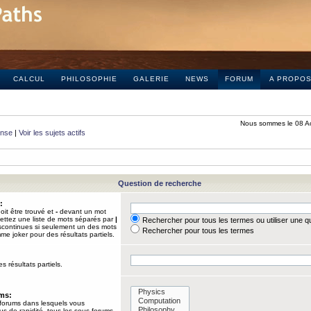
CALCUL
PHILOSOPHIE
GALERIE
NEWS
FORUM
A PROPO
Nous sommes le 08 A
onse
|
Voir les sujets actifs
Question de recherche
:
it être trouvé et
-
devant un mot
Mettez une liste de mots séparés par
|
Rechercher pour tous les termes ou utiliser une 
iscontinues si seulement un des mots
Rechercher pour tous les termes
mme joker pour des résultats partiels.
s résultats partiels.
ums:
 forums dans lesquels vous
us de rapidité, tous les sous-forums