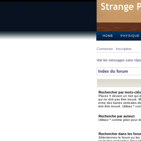
HOME
PHYSIQUE
Connexion
Inscription
Voir les messages sans rép
Index du forum
Rechercher par mots-clés
Placez
+
devant un mot qui do
qui ne doit pas être trouvé. 
entre des barres verticales d
doit être trouvé. Utilisez * co
Recherche par auteur:
Utilisez * comme joker pour de
Rechercher dans les for
Sélectionnez le forum ou les
souhaitez rechercher. Pour pl