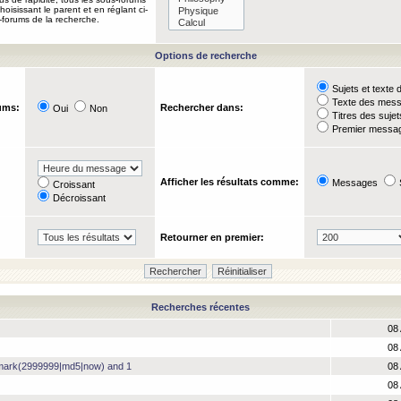
oisissant le parent et en réglant ci-
-forums de la recherche.
Options de recherche
Sujets et text
Texte des mes
ums:
Rechercher dans:
Oui
Non
Titres des suje
Premier messag
Afficher les résultats comme:
Messages
Croissant
Décroissant
Retourner en premier:
Recherches récentes
08 
08 
hmark(2999999|md5|now) and 1
08 
08 