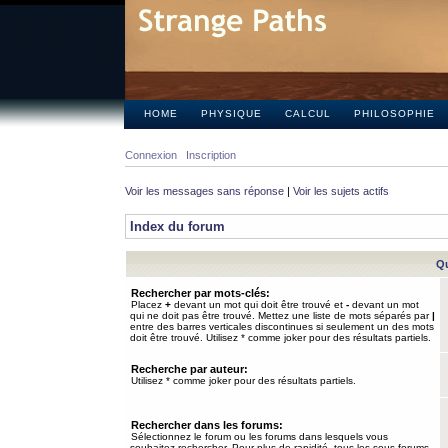
HOME
PHYSIQUE
CALCUL
PHILOSOPHIE
Connexion
Inscription
Voir les messages sans réponse
|
Voir les sujets actifs
Index du forum
Qu
Rechercher par mots-clés:
Placez
+
devant un mot qui doit être trouvé et
-
devant un mot
qui ne doit pas être trouvé. Mettez une liste de mots séparés par
|
entre des barres verticales discontinues si seulement un des mots
doit être trouvé. Utilisez * comme joker pour des résultats partiels.
Recherche par auteur:
Utilisez * comme joker pour des résultats partiels.
Rechercher dans les forums:
Sélectionnez le forum ou les forums dans lesquels vous
souhaitez rechercher. Pour plus de rapidité, tous les sous-forums