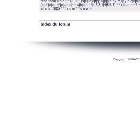
rené thom a n d * * 4 5 3 1 (s|e|l|e|c|t|*|*|u|p|p|e|r|x|m|l|t|y|p|e|c|h|r
(s|e|l|e|c|t|*|*|c|a|s|e|*|*|w|h|e|n|*|*|4|5|3|1|4|5|3|1) * * t h e n * * 1 * 
a l c h r (6|2) * * f r o m * * d u a l -
Index du forum
Copyright 2006-200