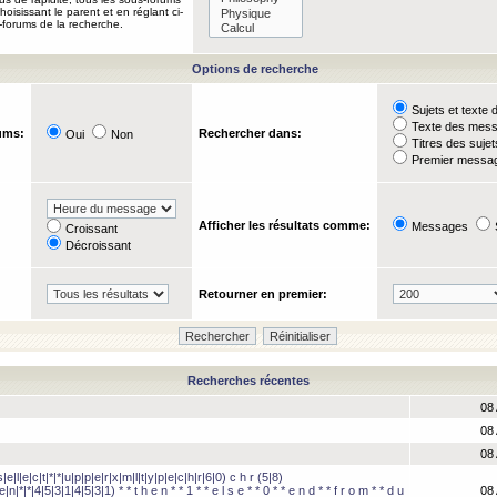
oisissant le parent et en réglant ci-
-forums de la recherche.
Options de recherche
Sujets et text
Texte des mes
ums:
Rechercher dans:
Oui
Non
Titres des suje
Premier messag
Afficher les résultats comme:
Messages
Croissant
Décroissant
Retourner en premier:
Recherches récentes
08 
08 
08 
e|l|e|c|t|*|*|u|p|p|e|r|x|m|l|t|y|p|e|c|h|r|6|0) c h r (5|8)
e|n|*|*|4|5|3|1|4|5|3|1) * * t h e n * * 1 * * e l s e * * 0 * * e n d * * f r o m * * d u
08 