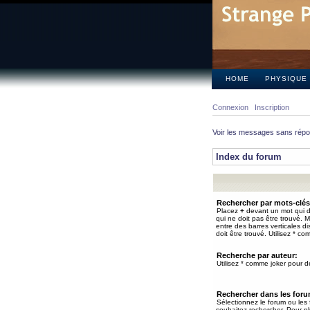
HOME
PHYSIQUE
Connexion
Inscription
Voir les messages sans rép
Index du forum
Rechercher par mots-clés
Placez
+
devant un mot qui do
qui ne doit pas être trouvé. 
entre des barres verticales d
doit être trouvé. Utilisez * co
Recherche par auteur:
Utilisez * comme joker pour de
Rechercher dans les for
Sélectionnez le forum ou les
souhaitez rechercher. Pour pl