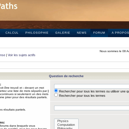
CALCUL
PHILOSOPHIE
GALERIE
NEWS
FORUM
A PROPO
Nous sommes le 08 A
onse
|
Voir les sujets actifs
Question de recherche
:
it être trouvé et
-
devant un mot
Mettez une liste de mots séparés par
|
Rechercher pour tous les termes ou utiliser une 
iscontinues si seulement un des mots
Rechercher pour tous les termes
mme joker pour des résultats partiels.
s résultats partiels.
ums:
 forums dans lesquels vous
us de rapidité, tous les sous-forums