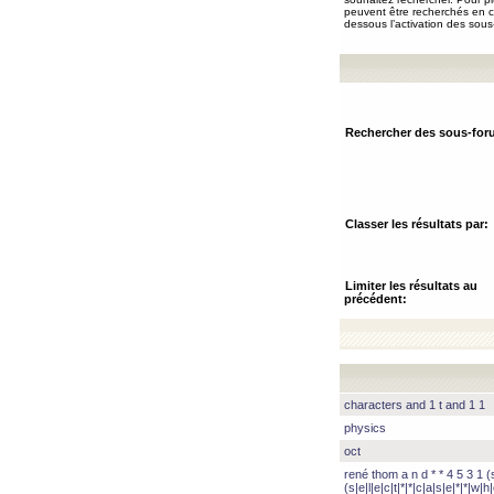
peuvent être recherchés en ch
dessous l’activation des sous
Rechercher des sous-for
Classer les résultats par:
Limiter les résultats au
précédent:
characters and 1 t and 1 1
physics
oct
rené thom a n d * * 4 5 3 1 (s|
(s|e|l|e|c|t|*|*|c|a|s|e|*|*|w|h|