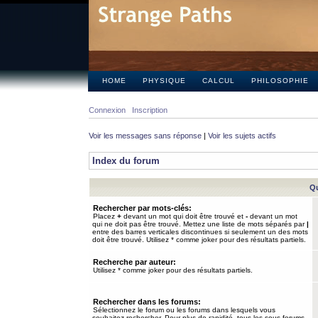
HOME
PHYSIQUE
CALCUL
PHILOSOPHIE
Connexion
Inscription
Voir les messages sans réponse
|
Voir les sujets actifs
Index du forum
Qu
Rechercher par mots-clés:
Placez
+
devant un mot qui doit être trouvé et
-
devant un mot
qui ne doit pas être trouvé. Mettez une liste de mots séparés par
|
entre des barres verticales discontinues si seulement un des mots
doit être trouvé. Utilisez * comme joker pour des résultats partiels.
Recherche par auteur:
Utilisez * comme joker pour des résultats partiels.
Rechercher dans les forums:
Sélectionnez le forum ou les forums dans lesquels vous
souhaitez rechercher. Pour plus de rapidité, tous les sous-forums