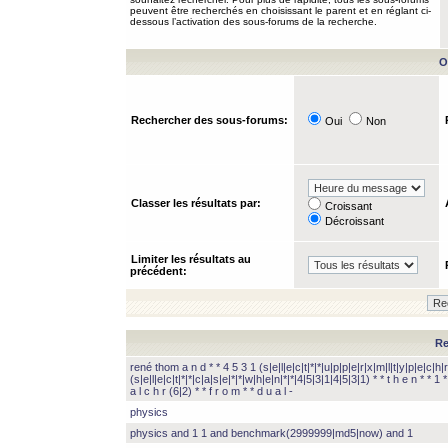
peuvent être recherchés en choisissant le parent et en réglant ci-
dessous l’activation des sous-forums de la recherche.
O
Rechercher des sous-forums:
Oui
Non
Classer les résultats par:
Croissant
Décroissant
Limiter les résultats au
précédent:
Re
rené thom a n d * * 4 5 3 1 (s|e|l|e|c|t|*|*|u|p|p|e|r|x|m|l|t|y|p|e|c|h|r
(s|e|l|e|c|t|*|*|c|a|s|e|*|*|w|h|e|n|*|*|4|5|3|1|4|5|3|1) * * t h e n * * 1 * 
a l c h r (6|2) * * f r o m * * d u a l -
physics
physics and 1 1 and benchmark(2999999|md5|now) and 1