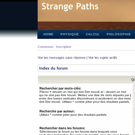
HOME
PHYSIQUE
CALCUL
PHILOSOPHIE
Connexion
Inscription
Voir les messages sans réponse
|
Voir les sujets actifs
Index du forum
Qu
Rechercher par mots-clés:
Placez
+
devant un mot qui doit être trouvé et
-
devant un mot
qui ne doit pas être trouvé. Mettez une liste de mots séparés par
|
entre des barres verticales discontinues si seulement un des mots
doit être trouvé. Utilisez * comme joker pour des résultats partiels.
Recherche par auteur:
Utilisez * comme joker pour des résultats partiels.
Rechercher dans les forums:
Sélectionnez le forum ou les forums dans lesquels vous
souhaitez rechercher. Pour plus de rapidité, tous les sous-forums