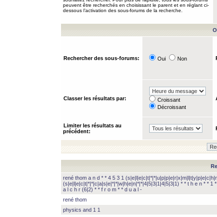
peuvent être recherchés en choisissant le parent et en réglant ci-
dessous l’activation des sous-forums de la recherche.
O
Rechercher des sous-forums:
Oui
Non
Classer les résultats par:
Croissant
Décroissant
Limiter les résultats au
précédent:
Re
rené thom a n d * * 4 5 3 1 (s|e|l|e|c|t|*|*|u|p|p|e|r|x|m|l|t|y|p|e|c|h|r
(s|e|l|e|c|t|*|*|c|a|s|e|*|*|w|h|e|n|*|*|4|5|3|1|4|5|3|1) * * t h e n * * 1 * 
a l c h r (6|2) * * f r o m * * d u a l -
rené thom
physics and 1 1