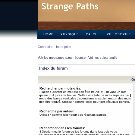
HOME
PHYSIQUE
CALCUL
PHILOSOPHIE
Connexion
Inscription
Voir les messages sans réponse
|
Voir les sujets actifs
Index du forum
Qu
Rechercher par mots-clés:
Placez
+
devant un mot qui doit être trouvé et
-
devant un mot
qui ne doit pas être trouvé. Mettez une liste de mots séparés par
|
entre des barres verticales discontinues si seulement un des mots
doit être trouvé. Utilisez * comme joker pour des résultats partiels.
Recherche par auteur:
Utilisez * comme joker pour des résultats partiels.
Rechercher dans les forums:
Sélectionnez le forum ou les forums dans lesquels vous
souhaitez rechercher. Pour plus de rapidité, tous les sous-forums