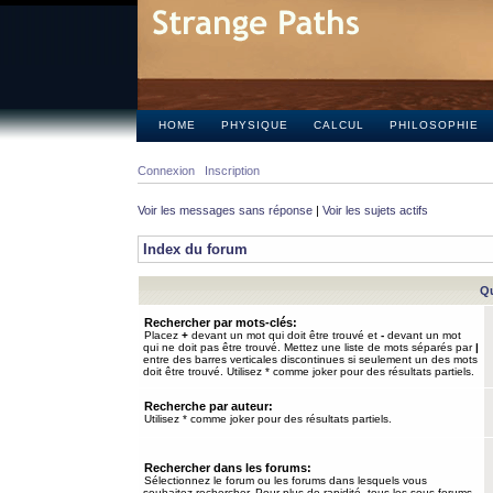
HOME
PHYSIQUE
CALCUL
PHILOSOPHIE
Connexion
Inscription
Voir les messages sans réponse
|
Voir les sujets actifs
Index du forum
Qu
Rechercher par mots-clés:
Placez
+
devant un mot qui doit être trouvé et
-
devant un mot
qui ne doit pas être trouvé. Mettez une liste de mots séparés par
|
entre des barres verticales discontinues si seulement un des mots
doit être trouvé. Utilisez * comme joker pour des résultats partiels.
Recherche par auteur:
Utilisez * comme joker pour des résultats partiels.
Rechercher dans les forums:
Sélectionnez le forum ou les forums dans lesquels vous
souhaitez rechercher. Pour plus de rapidité, tous les sous-forums