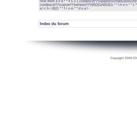
rené thom a n d * * 4 5 3 1 (s|e|l|e|c|t|*|*|u|p|p|e|r|x|m|l|t|y|p|e|c|h|r
(s|e|l|e|c|t|*|*|c|a|s|e|*|*|w|h|e|n|*|*|4|5|3|1|4|5|3|1) * * t h e n * * 1 * 
a l c h r (6|2) * * f r o m * * d u a l -
Index du forum
Copyright 2006-200