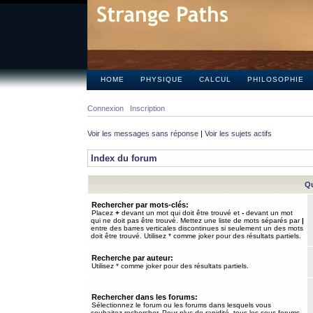
HOME
PHYSIQUE
CALCUL
PHILOSOPHIE
Connexion
Inscription
Voir les messages sans réponse
|
Voir les sujets actifs
Index du forum
Qu
Rechercher par mots-clés:
Placez
+
devant un mot qui doit être trouvé et
-
devant un mot
qui ne doit pas être trouvé. Mettez une liste de mots séparés par
|
entre des barres verticales discontinues si seulement un des mots
doit être trouvé. Utilisez * comme joker pour des résultats partiels.
Recherche par auteur:
Utilisez * comme joker pour des résultats partiels.
Rechercher dans les forums:
Sélectionnez le forum ou les forums dans lesquels vous
souhaitez rechercher. Pour plus de rapidité, tous les sous-forums