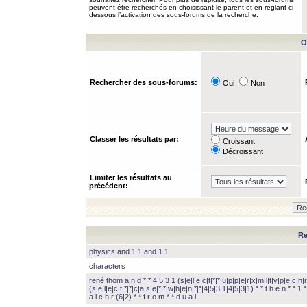
peuvent être recherchés en choisissant le parent et en réglant ci-
dessous l’activation des sous-forums de la recherche.
O
Rechercher des sous-forums:
Oui
Non
Classer les résultats par:
Croissant
Décroissant
Limiter les résultats au
précédent:
Re
physics and 1 1 and 1 1
characters
rené thom a n d * * 4 5 3 1 (s|e|l|e|c|t|*|*|u|p|p|e|r|x|m|l|t|y|p|e|c|h|r
(s|e|l|e|c|t|*|*|c|a|s|e|*|*|w|h|e|n|*|*|4|5|3|1|4|5|3|1) * * t h e n * * 1 * 
a l c h r (6|2) * * f r o m * * d u a l -