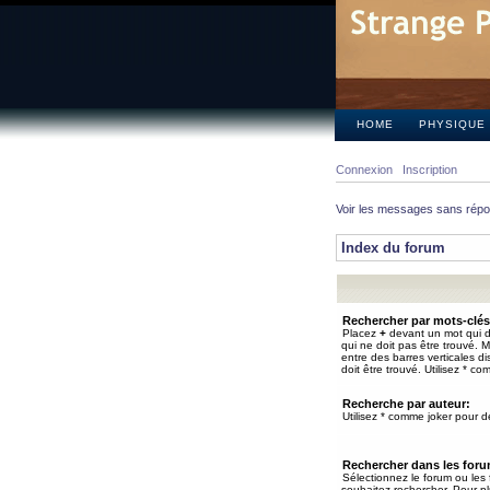
HOME
PHYSIQUE
Connexion
Inscription
Voir les messages sans rép
Index du forum
Rechercher par mots-clés
Placez
+
devant un mot qui do
qui ne doit pas être trouvé. 
entre des barres verticales d
doit être trouvé. Utilisez * co
Recherche par auteur:
Utilisez * comme joker pour de
Rechercher dans les for
Sélectionnez le forum ou les
souhaitez rechercher. Pour pl