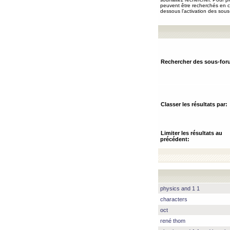
peuvent être recherchés en ch
dessous l’activation des sous
Rechercher des sous-for
Classer les résultats par:
Limiter les résultats au
précédent:
physics and 1 1
characters
oct
rené thom