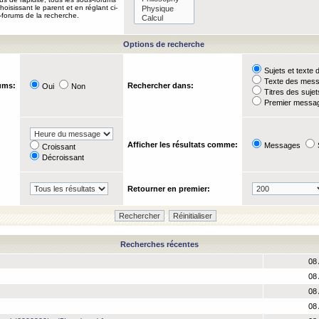
oisissant le parent et en réglant ci-
-forums de la recherche.
Options de recherche
Sujets et text
Texte des mes
ums:
Rechercher dans:
Oui
Non
Titres des suje
Premier messag
Afficher les résultats comme:
Messages
Croissant
Décroissant
Retourner en premier:
Recherches récentes
08 
08 
08 
08 