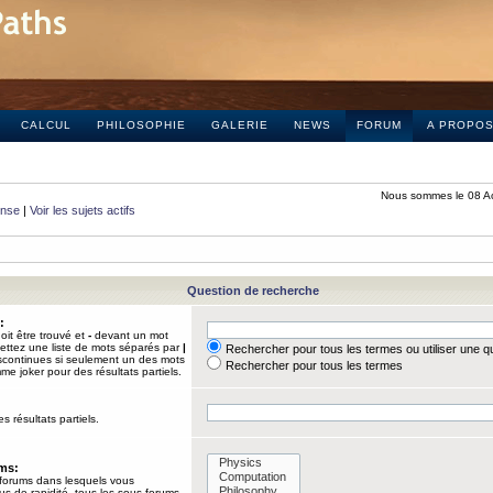
CALCUL
PHILOSOPHIE
GALERIE
NEWS
FORUM
A PROPO
Nous sommes le 08 A
onse
|
Voir les sujets actifs
Question de recherche
:
it être trouvé et
-
devant un mot
Mettez une liste de mots séparés par
|
Rechercher pour tous les termes ou utiliser une 
iscontinues si seulement un des mots
Rechercher pour tous les termes
mme joker pour des résultats partiels.
s résultats partiels.
ums:
 forums dans lesquels vous
us de rapidité, tous les sous-forums