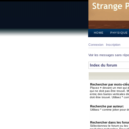
HOME
PHYSIQUE
Connexion
Inscription
Voir les messages sans rép
Index du forum
Rechercher par mots-clés
Placez
+
devant un mot qui do
qui ne doit pas être trouvé. 
entre des barres verticales d
doit être trouvé. Utilisez * co
Recherche par auteur:
Utilisez * comme joker pour de
Rechercher dans les for
Sélectionnez le forum ou les
souhaitez rechercher. Pour pl