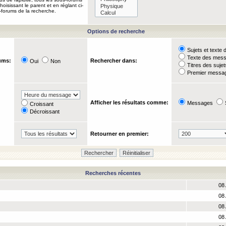
oisissant le parent et en réglant ci-
-forums de la recherche.
Options de recherche
Sujets et text
Texte des mes
ums:
Rechercher dans:
Oui
Non
Titres des suje
Premier messag
Afficher les résultats comme:
Messages
Croissant
Décroissant
Retourner en premier:
Recherches récentes
08 
08 
08 
08 