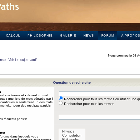
CALCUL
PHILOSOPHIE
GALERIE
NEWS
FORUM
A PROPO
Nous sommes le 08 A
onse
|
Voir les sujets actifs
Question de recherche
:
it être trouvé et
-
devant un mot
Mettez une liste de mots séparés par
|
Rechercher pour tous les termes ou utiliser une 
iscontinues si seulement un des mots
Rechercher pour tous les termes
mme joker pour des résultats partiels.
s résultats partiels.
ums:
 forums dans lesquels vous
us de rapidité, tous les sous-forums