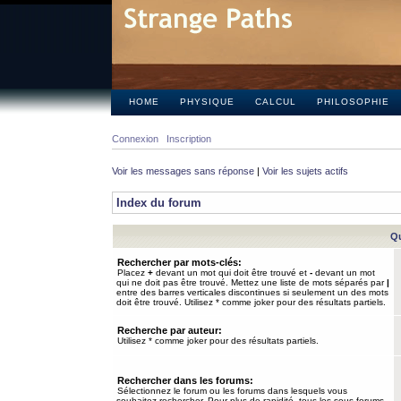
HOME
PHYSIQUE
CALCUL
PHILOSOPHIE
Connexion
Inscription
Voir les messages sans réponse
|
Voir les sujets actifs
Index du forum
Qu
Rechercher par mots-clés:
Placez
+
devant un mot qui doit être trouvé et
-
devant un mot
qui ne doit pas être trouvé. Mettez une liste de mots séparés par
|
entre des barres verticales discontinues si seulement un des mots
doit être trouvé. Utilisez * comme joker pour des résultats partiels.
Recherche par auteur:
Utilisez * comme joker pour des résultats partiels.
Rechercher dans les forums:
Sélectionnez le forum ou les forums dans lesquels vous
souhaitez rechercher. Pour plus de rapidité, tous les sous-forums