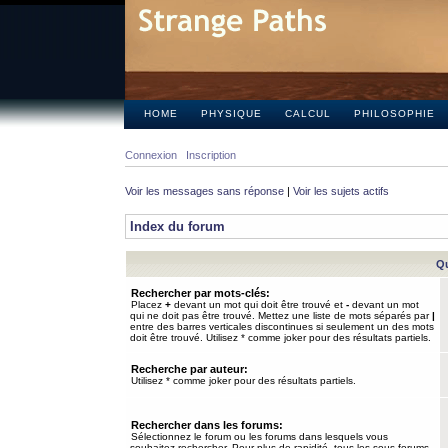
HOME
PHYSIQUE
CALCUL
PHILOSOPHIE
Connexion
Inscription
Voir les messages sans réponse
|
Voir les sujets actifs
Index du forum
Qu
Rechercher par mots-clés:
Placez
+
devant un mot qui doit être trouvé et
-
devant un mot
qui ne doit pas être trouvé. Mettez une liste de mots séparés par
|
entre des barres verticales discontinues si seulement un des mots
doit être trouvé. Utilisez * comme joker pour des résultats partiels.
Recherche par auteur:
Utilisez * comme joker pour des résultats partiels.
Rechercher dans les forums:
Sélectionnez le forum ou les forums dans lesquels vous
souhaitez rechercher. Pour plus de rapidité, tous les sous-forums