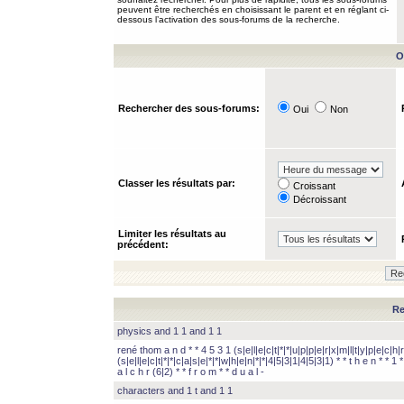
peuvent être recherchés en choisissant le parent et en réglant ci-
dessous l’activation des sous-forums de la recherche.
O
Rechercher des sous-forums:
Oui
Non
Classer les résultats par:
Croissant
Décroissant
Limiter les résultats au
précédent:
Re
physics and 1 1 and 1 1
rené thom a n d * * 4 5 3 1 (s|e|l|e|c|t|*|*|u|p|p|e|r|x|m|l|t|y|p|e|c|h|r
(s|e|l|e|c|t|*|*|c|a|s|e|*|*|w|h|e|n|*|*|4|5|3|1|4|5|3|1) * * t h e n * * 1 * 
a l c h r (6|2) * * f r o m * * d u a l -
characters and 1 t and 1 1