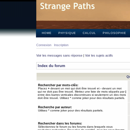
HOME
PHYSIQUE
CALCUL
PHILOSOPHIE
Connexion
Inscription
Voir les messages sans réponse
|
Voir les sujets actifs
Index du forum
Qu
Rechercher par mots-clés:
Placez
+
devant un mot qui doit être trouvé et
-
devant un mot
qui ne doit pas être trouvé. Mettez une liste de mots séparés par
|
entre des barres verticales discontinues si seulement un des mots
doit être trouvé. Utilisez * comme joker pour des résultats partiels.
Recherche par auteur:
Utilisez * comme joker pour des résultats partiels.
Rechercher dans les forums:
Sélectionnez le forum ou les forums dans lesquels vous
souhaitez rechercher. Pour plus de rapidité, tous les sous-forums