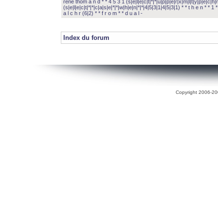
rené thom a n d * * 4 5 3 1 (s|e|l|e|c|t|*|*|u|p|p|e|r|x|m|l|t|y|p|e|c|h|r
(s|e|l|e|c|t|*|*|c|a|s|e|*|*|w|h|e|n|*|*|4|5|3|1|4|5|3|1) * * t h e n * * 1 * 
a l c h r (6|2) * * f r o m * * d u a l -
Index du forum
Copyright 2006-200