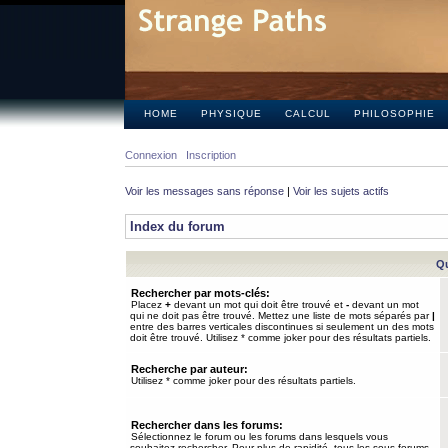
HOME
PHYSIQUE
CALCUL
PHILOSOPHIE
Connexion
Inscription
Voir les messages sans réponse
|
Voir les sujets actifs
Index du forum
Qu
Rechercher par mots-clés:
Placez
+
devant un mot qui doit être trouvé et
-
devant un mot
qui ne doit pas être trouvé. Mettez une liste de mots séparés par
|
entre des barres verticales discontinues si seulement un des mots
doit être trouvé. Utilisez * comme joker pour des résultats partiels.
Recherche par auteur:
Utilisez * comme joker pour des résultats partiels.
Rechercher dans les forums:
Sélectionnez le forum ou les forums dans lesquels vous
souhaitez rechercher. Pour plus de rapidité, tous les sous-forums