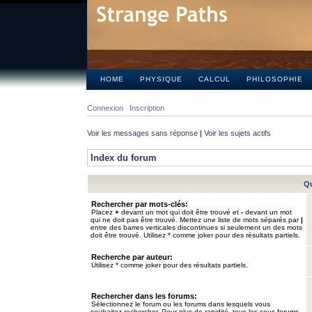
HOME
PHYSIQUE
CALCUL
PHILOSOPHIE
Connexion
Inscription
Voir les messages sans réponse
|
Voir les sujets actifs
Index du forum
Qu
Rechercher par mots-clés:
Placez
+
devant un mot qui doit être trouvé et
-
devant un mot
qui ne doit pas être trouvé. Mettez une liste de mots séparés par
|
entre des barres verticales discontinues si seulement un des mots
doit être trouvé. Utilisez * comme joker pour des résultats partiels.
Recherche par auteur:
Utilisez * comme joker pour des résultats partiels.
Rechercher dans les forums:
Sélectionnez le forum ou les forums dans lesquels vous
souhaitez rechercher. Pour plus de rapidité, tous les sous-forums