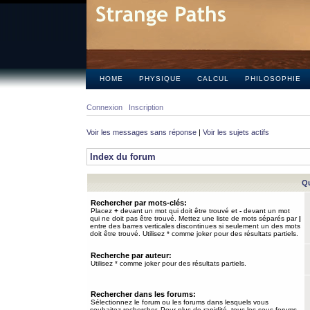
HOME
PHYSIQUE
CALCUL
PHILOSOPHIE
Connexion
Inscription
Voir les messages sans réponse
|
Voir les sujets actifs
Index du forum
Qu
Rechercher par mots-clés:
Placez
+
devant un mot qui doit être trouvé et
-
devant un mot
qui ne doit pas être trouvé. Mettez une liste de mots séparés par
|
entre des barres verticales discontinues si seulement un des mots
doit être trouvé. Utilisez * comme joker pour des résultats partiels.
Recherche par auteur:
Utilisez * comme joker pour des résultats partiels.
Rechercher dans les forums:
Sélectionnez le forum ou les forums dans lesquels vous
souhaitez rechercher. Pour plus de rapidité, tous les sous-forums