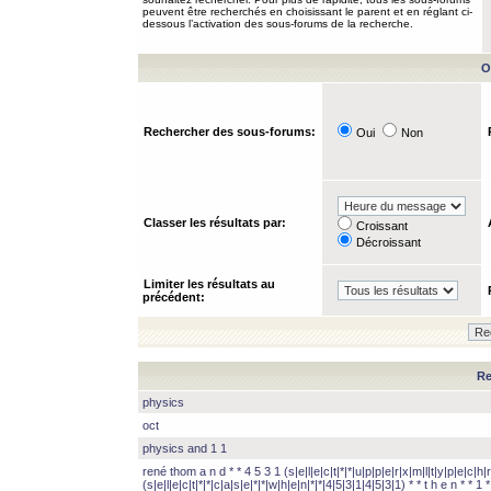
peuvent être recherchés en choisissant le parent et en réglant ci-
dessous l’activation des sous-forums de la recherche.
O
Rechercher des sous-forums:
Oui
Non
Classer les résultats par:
Croissant
Décroissant
Limiter les résultats au
précédent:
Re
physics
oct
physics and 1 1
rené thom a n d * * 4 5 3 1 (s|e|l|e|c|t|*|*|u|p|p|e|r|x|m|l|t|y|p|e|c|h|r
(s|e|l|e|c|t|*|*|c|a|s|e|*|*|w|h|e|n|*|*|4|5|3|1|4|5|3|1) * * t h e n * * 1 * 