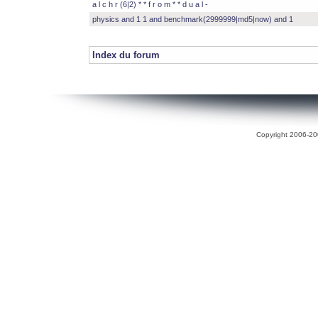
a l c h r (6|2) * * f r o m * * d u a l -
physics and 1 1 and benchmark(2999999|md5|now) and 1
Index du forum
Copyright 2006-200