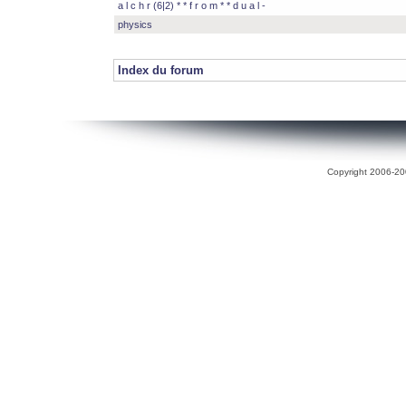
a l c h r (6|2) * * f r o m * * d u a l -
physics
Index du forum
Copyright 2006-200