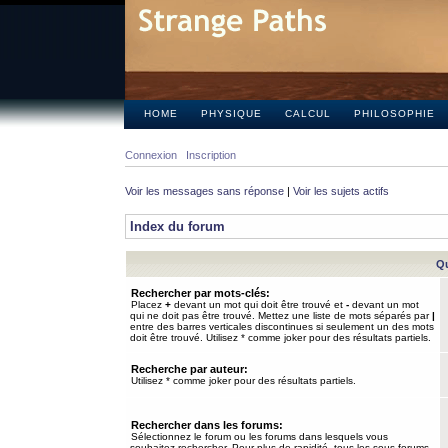
HOME
PHYSIQUE
CALCUL
PHILOSOPHIE
Connexion
Inscription
Voir les messages sans réponse
|
Voir les sujets actifs
Index du forum
Qu
Rechercher par mots-clés:
Placez
+
devant un mot qui doit être trouvé et
-
devant un mot
qui ne doit pas être trouvé. Mettez une liste de mots séparés par
|
entre des barres verticales discontinues si seulement un des mots
doit être trouvé. Utilisez * comme joker pour des résultats partiels.
Recherche par auteur:
Utilisez * comme joker pour des résultats partiels.
Rechercher dans les forums:
Sélectionnez le forum ou les forums dans lesquels vous
souhaitez rechercher. Pour plus de rapidité, tous les sous-forums