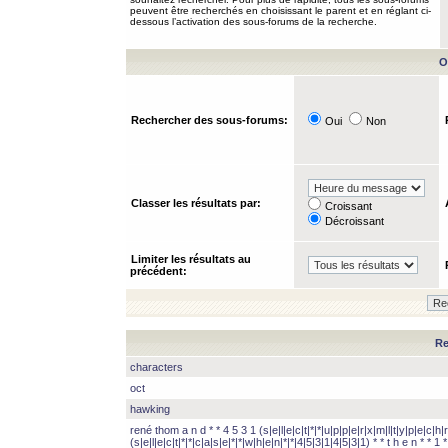
peuvent être recherchés en choisissant le parent et en réglant ci-
dessous l’activation des sous-forums de la recherche.
O
Rechercher des sous-forums:
Oui
Non
Classer les résultats par:
Croissant
Décroissant
Limiter les résultats au
précédent:
Re
characters
oct
hawking
rené thom a n d * * 4 5 3 1 (s|e|l|e|c|t|*|*|u|p|p|e|r|x|m|l|t|y|p|e|c|h|r
(s|e|l|e|c|t|*|*|c|a|s|e|*|*|w|h|e|n|*|*|4|5|3|1|4|5|3|1) * * t h e n * * 1 * 