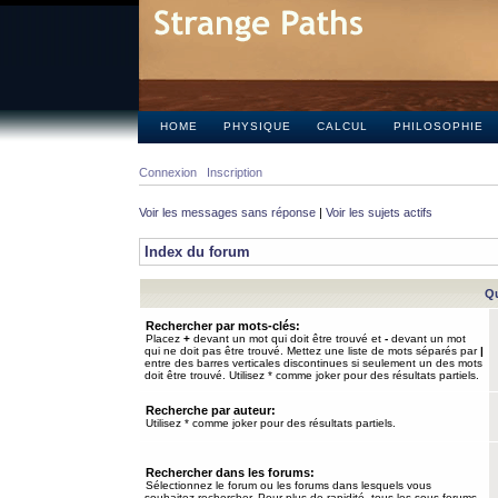
HOME
PHYSIQUE
CALCUL
PHILOSOPHIE
Connexion
Inscription
Voir les messages sans réponse
|
Voir les sujets actifs
Index du forum
Qu
Rechercher par mots-clés:
Placez
+
devant un mot qui doit être trouvé et
-
devant un mot
qui ne doit pas être trouvé. Mettez une liste de mots séparés par
|
entre des barres verticales discontinues si seulement un des mots
doit être trouvé. Utilisez * comme joker pour des résultats partiels.
Recherche par auteur:
Utilisez * comme joker pour des résultats partiels.
Rechercher dans les forums:
Sélectionnez le forum ou les forums dans lesquels vous
souhaitez rechercher. Pour plus de rapidité, tous les sous-forums