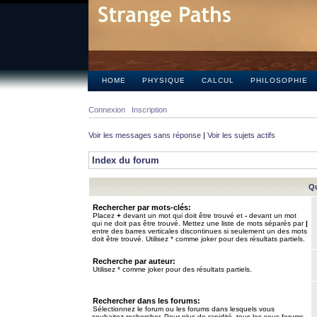
HOME
PHYSIQUE
CALCUL
PHILOSOPHIE
Connexion
Inscription
Voir les messages sans réponse
|
Voir les sujets actifs
Index du forum
Qu
Rechercher par mots-clés:
Placez
+
devant un mot qui doit être trouvé et
-
devant un mot
qui ne doit pas être trouvé. Mettez une liste de mots séparés par
|
entre des barres verticales discontinues si seulement un des mots
doit être trouvé. Utilisez * comme joker pour des résultats partiels.
Recherche par auteur:
Utilisez * comme joker pour des résultats partiels.
Rechercher dans les forums:
Sélectionnez le forum ou les forums dans lesquels vous
souhaitez rechercher. Pour plus de rapidité, tous les sous-forums