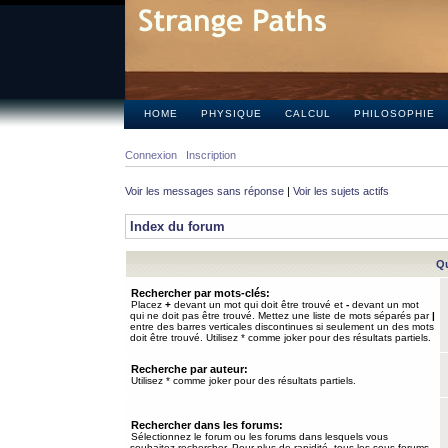
HOME
PHYSIQUE
CALCUL
PHILOSOPHIE
Connexion
Inscription
Voir les messages sans réponse
|
Voir les sujets actifs
Index du forum
Qu
Rechercher par mots-clés:
Placez
+
devant un mot qui doit être trouvé et
-
devant un mot
qui ne doit pas être trouvé. Mettez une liste de mots séparés par
|
entre des barres verticales discontinues si seulement un des mots
doit être trouvé. Utilisez * comme joker pour des résultats partiels.
Recherche par auteur:
Utilisez * comme joker pour des résultats partiels.
Rechercher dans les forums:
Sélectionnez le forum ou les forums dans lesquels vous
souhaitez rechercher. Pour plus de rapidité, tous les sous-forums