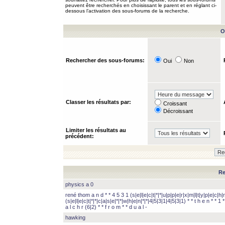
peuvent être recherchés en choisissant le parent et en réglant ci-
dessous l’activation des sous-forums de la recherche.
O
Rechercher des sous-forums:
Oui
Non
Classer les résultats par:
Croissant
Décroissant
Limiter les résultats au
précédent:
Re
physics a 0
rené thom a n d * * 4 5 3 1 (s|e|l|e|c|t|*|*|u|p|p|e|r|x|m|l|t|y|p|e|c|h|r
(s|e|l|e|c|t|*|*|c|a|s|e|*|*|w|h|e|n|*|*|4|5|3|1|4|5|3|1) * * t h e n * * 1 * 
a l c h r (6|2) * * f r o m * * d u a l -
hawking