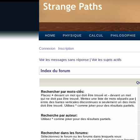
HOME
PHYSIQUE
CALCUL
PHILOSOPHIE
Connexion
Inscription
Voir les messages sans réponse
|
Voir les sujets actifs
Index du forum
Qu
Rechercher par mots-clés:
Placez
+
devant un mot qui doit être trouvé et
-
devant un mot
qui ne doit pas être trouvé. Mettez une liste de mots séparés par
|
entre des barres verticales discontinues si seulement un des mots
doit être trouvé. Utilisez * comme joker pour des résultats partiels.
Recherche par auteur:
Utilisez * comme joker pour des résultats partiels.
Rechercher dans les forums:
Sélectionnez le forum ou les forums dans lesquels vous
souhaitez rechercher. Pour plus de rapidité, tous les sous-forums