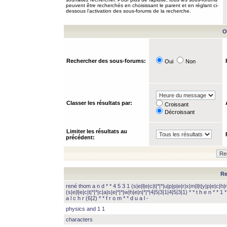
peuvent être recherchés en choisissant le parent et en réglant ci-
dessous l’activation des sous-forums de la recherche.
O
Rechercher des sous-forums:
Oui
Non
Classer les résultats par:
Croissant
Décroissant
Limiter les résultats au
précédent:
Re
rené thom a n d * * 4 5 3 1 (s|e|l|e|c|t|*|*|u|p|p|e|r|x|m|l|t|y|p|e|c|h|r
(s|e|l|e|c|t|*|*|c|a|s|e|*|*|w|h|e|n|*|*|4|5|3|1|4|5|3|1) * * t h e n * * 1 * 
a l c h r (6|2) * * f r o m * * d u a l -
physics and 1 1
characters