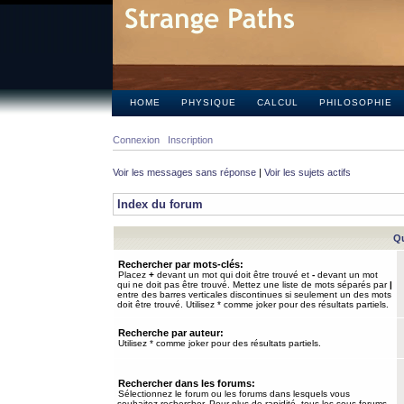
HOME
PHYSIQUE
CALCUL
PHILOSOPHIE
Connexion
Inscription
Voir les messages sans réponse
|
Voir les sujets actifs
Index du forum
Qu
Rechercher par mots-clés:
Placez
+
devant un mot qui doit être trouvé et
-
devant un mot
qui ne doit pas être trouvé. Mettez une liste de mots séparés par
|
entre des barres verticales discontinues si seulement un des mots
doit être trouvé. Utilisez * comme joker pour des résultats partiels.
Recherche par auteur:
Utilisez * comme joker pour des résultats partiels.
Rechercher dans les forums:
Sélectionnez le forum ou les forums dans lesquels vous
souhaitez rechercher. Pour plus de rapidité, tous les sous-forums