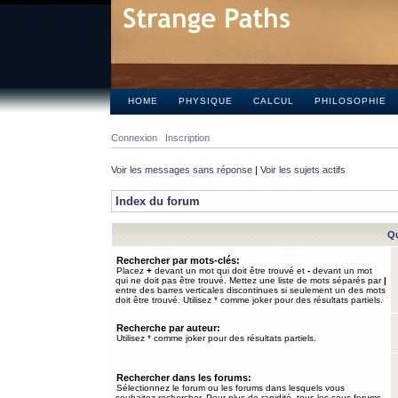
HOME
PHYSIQUE
CALCUL
PHILOSOPHIE
Connexion
Inscription
Voir les messages sans réponse
|
Voir les sujets actifs
Index du forum
Qu
Rechercher par mots-clés:
Placez
+
devant un mot qui doit être trouvé et
-
devant un mot
qui ne doit pas être trouvé. Mettez une liste de mots séparés par
|
entre des barres verticales discontinues si seulement un des mots
doit être trouvé. Utilisez * comme joker pour des résultats partiels.
Recherche par auteur:
Utilisez * comme joker pour des résultats partiels.
Rechercher dans les forums:
Sélectionnez le forum ou les forums dans lesquels vous
souhaitez rechercher. Pour plus de rapidité, tous les sous-forums