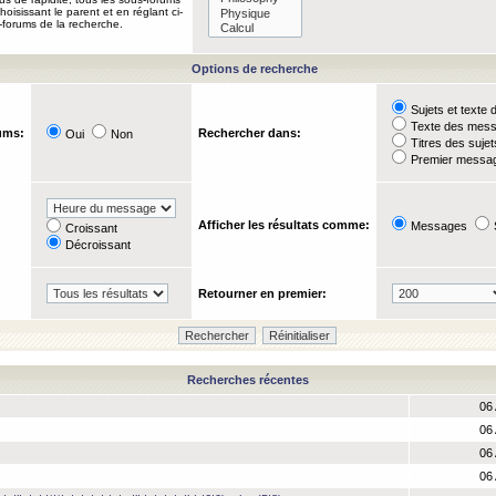
oisissant le parent et en réglant ci-
-forums de la recherche.
Options de recherche
Sujets et text
Texte des mes
ums:
Rechercher dans:
Oui
Non
Titres des suje
Premier messag
Afficher les résultats comme:
Messages
Croissant
Décroissant
Retourner en premier:
Recherches récentes
06 
06 
06 
06 