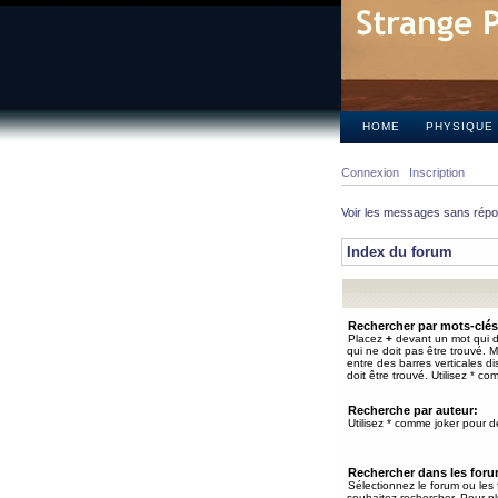
HOME
PHYSIQUE
Connexion
Inscription
Voir les messages sans rép
Index du forum
Rechercher par mots-clés
Placez
+
devant un mot qui do
qui ne doit pas être trouvé. 
entre des barres verticales d
doit être trouvé. Utilisez * co
Recherche par auteur:
Utilisez * comme joker pour de
Rechercher dans les for
Sélectionnez le forum ou les
souhaitez rechercher. Pour pl