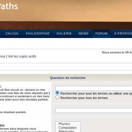
CALCUL
PHILOSOPHIE
GALERIE
NEWS
FORUM
A PROPO
Nous sommes le 06 A
onse
|
Voir les sujets actifs
Question de recherche
:
it être trouvé et
-
devant un mot
Mettez une liste de mots séparés par
|
Rechercher pour tous les termes ou utiliser une 
iscontinues si seulement un des mots
Rechercher pour tous les termes
mme joker pour des résultats partiels.
s résultats partiels.
ums:
 forums dans lesquels vous
us de rapidité, tous les sous-forums