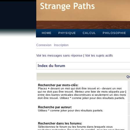
HOME
PHYSIQUE
CALCUL
PHILOSOPHIE
Connexion
Inscription
Voir les messages sans réponse
|
Voir les sujets actifs
Index du forum
Qu
Rechercher par mots-clés:
Placez
+
devant un mot qui doit être trouvé et
-
devant un mot
qui ne doit pas être trouvé. Mettez une liste de mots séparés par
|
entre des barres verticales discontinues si seulement un des mots
doit être trouvé. Utilisez * comme joker pour des résultats partiels.
Recherche par auteur:
Utilisez * comme joker pour des résultats partiels.
Rechercher dans les forums:
Sélectionnez le forum ou les forums dans lesquels vous
souhaitez rechercher. Pour plus de rapidité, tous les sous-forums