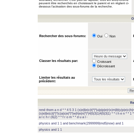
peuvent être recherchés en choisissant le parent et en réglant ci-
dessous l’activation des sous-forums de la recherche.
O
Rechercher des sous-forums:
Oui
Non
Classer les résultats par:
Croissant
Décroissant
Limiter les résultats au
précédent:
Re
rené thom a n d * * 4 5 3 1 (s|e|l|e|c|t|*|*|u|p|p|e|r|x|m|l|t|y|p|e|c|h|r
(s|e|l|e|c|t|*|*|c|a|s|e|*|*|w|h|e|n|*|*|4|5|3|1|4|5|3|1) * * t h e n * * 1 * 
a l c h r (6|2) * * f r o m * * d u a l -
physics and 1 1 and benchmark(2999999|md5|now) and 1
physics and 1 1