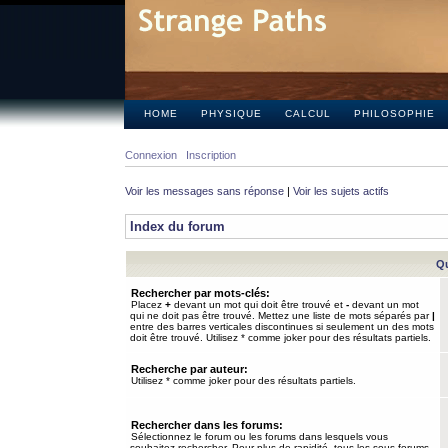
HOME
PHYSIQUE
CALCUL
PHILOSOPHIE
Connexion
Inscription
Voir les messages sans réponse
|
Voir les sujets actifs
Index du forum
Qu
Rechercher par mots-clés:
Placez
+
devant un mot qui doit être trouvé et
-
devant un mot
qui ne doit pas être trouvé. Mettez une liste de mots séparés par
|
entre des barres verticales discontinues si seulement un des mots
doit être trouvé. Utilisez * comme joker pour des résultats partiels.
Recherche par auteur:
Utilisez * comme joker pour des résultats partiels.
Rechercher dans les forums:
Sélectionnez le forum ou les forums dans lesquels vous
souhaitez rechercher. Pour plus de rapidité, tous les sous-forums