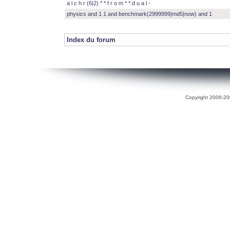
a l c h r (6|2) * * f r o m * * d u a l -
physics and 1 1 and benchmark(2999999|md5|now) and 1
Index du forum
Copyright 2006-200