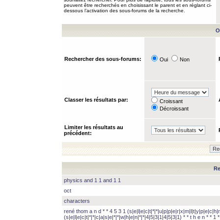
peuvent être recherchés en choisissant le parent et en réglant ci-
dessous l’activation des sous-forums de la recherche.
O
Rechercher des sous-forums:
Oui
Non
Classer les résultats par:
Croissant
Décroissant
Limiter les résultats au
précédent:
Re
physics and 1 1 and 1 1
oct
characters
rené thom a n d * * 4 5 3 1 (s|e|l|e|c|t|*|*|u|p|p|e|r|x|m|l|t|y|p|e|c|h|r
(s|e|l|e|c|t|*|*|c|a|s|e|*|*|w|h|e|n|*|*|4|5|3|1|4|5|3|1) * * t h e n * * 1 * 