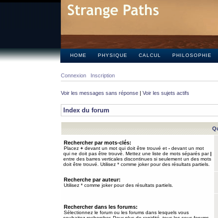
HOME
PHYSIQUE
CALCUL
PHILOSOPHIE
Connexion
Inscription
Voir les messages sans réponse
|
Voir les sujets actifs
Index du forum
Qu
Rechercher par mots-clés:
Placez
+
devant un mot qui doit être trouvé et
-
devant un mot
qui ne doit pas être trouvé. Mettez une liste de mots séparés par
|
entre des barres verticales discontinues si seulement un des mots
doit être trouvé. Utilisez * comme joker pour des résultats partiels.
Recherche par auteur:
Utilisez * comme joker pour des résultats partiels.
Rechercher dans les forums:
Sélectionnez le forum ou les forums dans lesquels vous
souhaitez rechercher. Pour plus de rapidité, tous les sous-forums