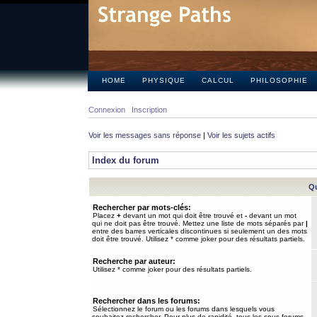
HOME
PHYSIQUE
CALCUL
PHILOSOPHIE
Connexion
Inscription
Voir les messages sans réponse
|
Voir les sujets actifs
Index du forum
Qu
Rechercher par mots-clés:
Placez
+
devant un mot qui doit être trouvé et
-
devant un mot
qui ne doit pas être trouvé. Mettez une liste de mots séparés par
|
entre des barres verticales discontinues si seulement un des mots
doit être trouvé. Utilisez * comme joker pour des résultats partiels.
Recherche par auteur:
Utilisez * comme joker pour des résultats partiels.
Rechercher dans les forums:
Sélectionnez le forum ou les forums dans lesquels vous
souhaitez rechercher. Pour plus de rapidité, tous les sous-forums