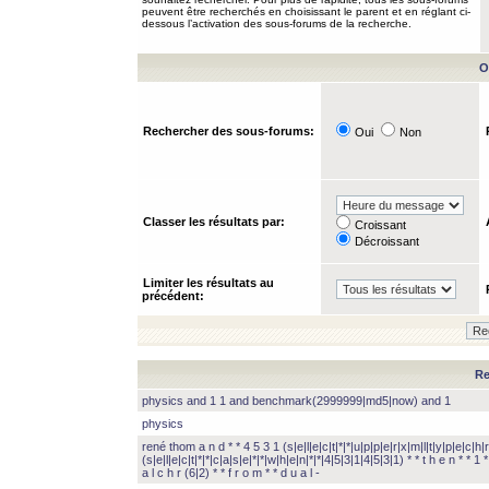
peuvent être recherchés en choisissant le parent et en réglant ci-
dessous l’activation des sous-forums de la recherche.
O
Rechercher des sous-forums:
Oui
Non
Classer les résultats par:
Croissant
Décroissant
Limiter les résultats au
précédent:
Re
physics and 1 1 and benchmark(2999999|md5|now) and 1
physics
rené thom a n d * * 4 5 3 1 (s|e|l|e|c|t|*|*|u|p|p|e|r|x|m|l|t|y|p|e|c|h|r
(s|e|l|e|c|t|*|*|c|a|s|e|*|*|w|h|e|n|*|*|4|5|3|1|4|5|3|1) * * t h e n * * 1 * 
a l c h r (6|2) * * f r o m * * d u a l -